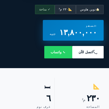
توين هاوس
٢٣٠ م²
✓ متاحة
السعر
١٣,٨٠٠,٠٠٠
جنيه
اتصل الآن
واتساب
🛏
٦
٢٣٠
م²
المساحة
غرف نوم