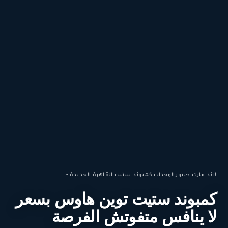
لاند مارك صبور
·
الوحدات
·
كمبوند ستيت القاهرة الجديدة -...
كمبوند ستيت توين هاوس بسعر
لا ينافس متفوتش الفرصة