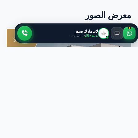
معرض الصور
لاند مارك صبور
● متاح الآن
· اتصل بنا