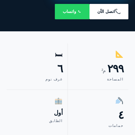
اتصل الآن
واتساب
🛏
٦
٢٩٩
م²
المساحة
غرف نوم
٤
أول
الطابق
حمامات