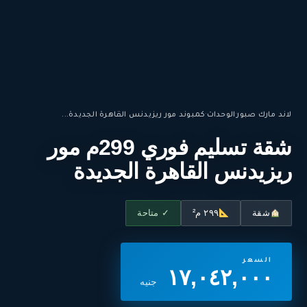
لاند مارك صبور
·
الوحدات
·
كمبوند مور ريزيدنس القاهرة الجديدة...
شقة تسليم فوري 299م مور
ريزيدنس القاهرة الجديدة
شقة
٢٩٩ م²
✓ متاحة
السعر
١٧,٠٤٢,٠٠٠
جنيه