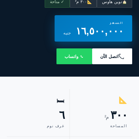
توين هاوس
٣٠٠ م²
✓ متاحة
السعر
١٦,٥٠٠,٠٠٠
جنيه
اتصل الآن
واتساب
🛏
٦
٣٠٠
م²
المساحة
غرف نوم