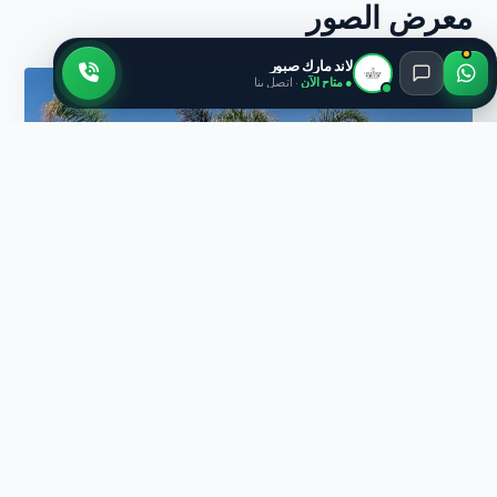
معرض الصور
لاند مارك صبور
● متاح الآن
· اتصل بنا