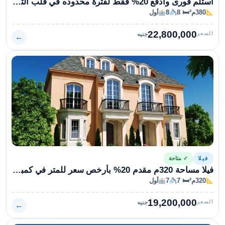
استلم فورى وادفع 20% فقط لفترة محدوده في قلب التجمع الخامس
380م²
🛏 8
8
أول
22,800,000
السعر
جنيه
←
فيلا
✓ متاحة
فيلا مساحة 320م مقدم 20% بأرخص سعر للمتر في كمبوند ليان
320م²
🛏 7
7
أول
19,200,000
السعر
جنيه
←