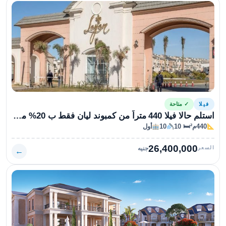
فيلا
✓ متاحة
استلم حالا فيلا 440 متراً من كمبوند ليان فقط ب 20% مقدم
440م²
🛏 10
10
أول
26,400,000
السعر
جنيه
←