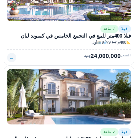
فيلا
✓ متاحة
فيلا 400متر للبيع في التجمع الخامس في كمبوند ليان
400م²
🛏 9
9
أول
24,000,000
السعر
جنيه
←
فيلا
✓ متاحة