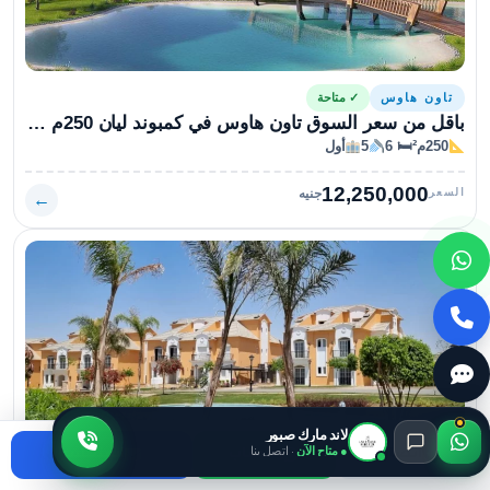
تاون هاوس
✓ متاحة
باقل من سعر السوق تاون هاوس في كمبوند ليان 250م تشطيب كامل
250م²
🛏 6
5
أول
12,250,000
السعر
جنيه
←
لاند مارك صبور
● متاح الآن
· اتصل بنا
اتصال
واتساب
استفسر
تاون هاوس
✓ متاحة
تاون هاوس للبيع بالتجمع الخامس في كمبوند ليان 200متراً