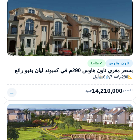
تاون هاوس
✓ متاحة
بسعر مغري تاون هاوس 290م في كمبوند ليان بفيو رائع
290م²
🛏 7
6
أول
14,210,000
السعر
جنيه
←