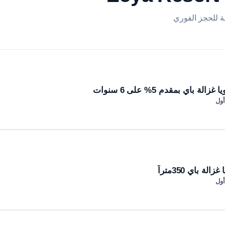
لة باي بمقدم 5% على 6 سنوات
أول
لة باي 350متراً
أول