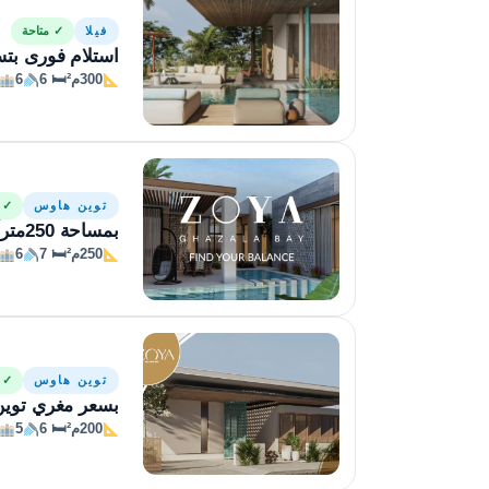
فيلا
✓ متاحة
استلام فورى بتسهيلات على 6 سنوات في ز
300م²
🛏 6
6
توين هاوس
✓ م
بمساحة 250متراً للبيع في زويا غزالة باي
250م²
🛏 7
6
توين هاوس
✓ م
بسعر مغري توين هاوس 200م في زويا غ
200م²
🛏 6
5