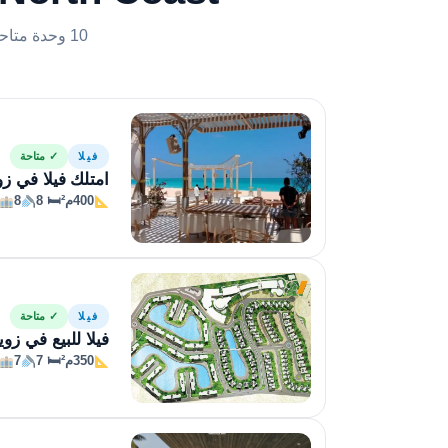
10 وحدة متاحة للحجز الفوري
فيلا
✓ متاحة
امتلك فيلا في زويا غزا
400م²
🛏 8
8
فيلا
✓ متاحة
فيلا للبيع في زويا غزا
350م²
🛏 7
7