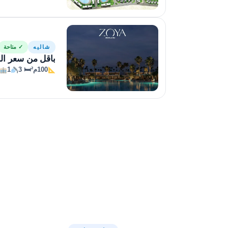
شاليه
✓ متاحة
باقل من سعر السوق شالي
100م²
🛏 3
1