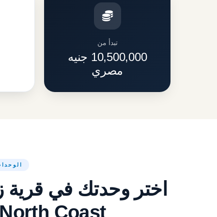
تبدأ من
10,500,000 جنيه
مصري
الوحدات
اختر وحدتك في قرية ز
 North Coast