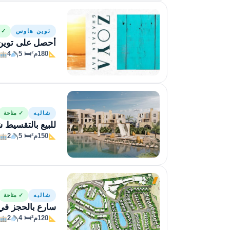
توين هاوس
✓ م
أحصل على توين هاوس بمساحة 180مترا
180م²
🛏 5
4
شاليه
✓ متاحة
للبيع بالتقسيط شاليه 150متراً في زوي
150م²
🛏 5
2
شاليه
✓ متاحة
سارع بالحجز في زو
120م²
🛏 4
2