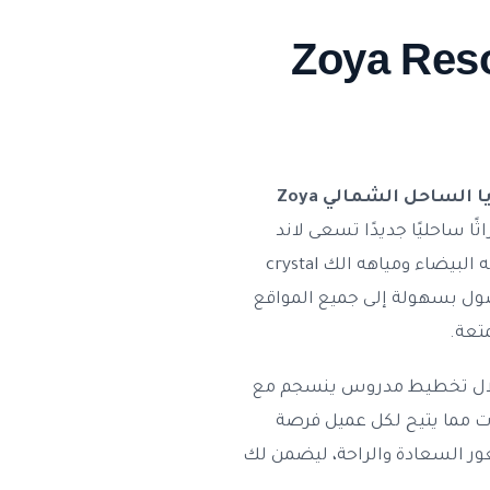
قرية زويا الساحل الشمالي – Zoya Resort
قرية زويا الساحل الشمالي Zoya
ًا ساحليًا جديدًا تسعى لاند
مارك العقارية لتقديمه إذ توفر تنوعًا في الشاليهات والفلل التي تمتد على سواحل مميزة يتميز برماله البيضاء ومياهه الك crystal
ل بسهولة إلى جميع المواقع
تعة.
خلال تخطيط مدروس ينسجم مع
ت مما يتيح لكل عميل فرصة
 شعور السعادة والراحة، ليضمن لك