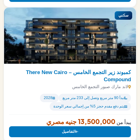
سكني
كمبوند زير التجمع الخامس – There New Cairo
Compound
لاند مارك صبور التجمع الخامس
تبدأ 90 متر مربع وتصل إلى 233 متر مربع
2028
يتم دفع مفدم حجز 5% من إجمالي سعر الوحدة
13,500,000 جنيه مصري
يبدأ من
التفاصيل