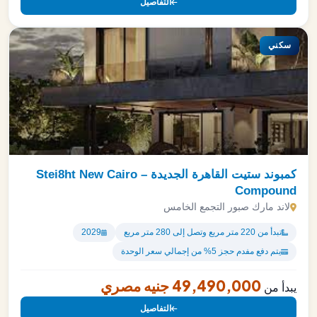
التفاصيل
سكني
كمبوند ستيت القاهرة الجديدة – Stei8ht New Cairo
Compound
لاند مارك صبور التجمع الخامس
تبدأ من 220 متر مربع وتصل إلى 280 متر مربع
2029
يتم دفع مفدم حجز 5% من إجمالي سعر الوحدة
49,490,000 جنيه مصري
يبدأ من
التفاصيل