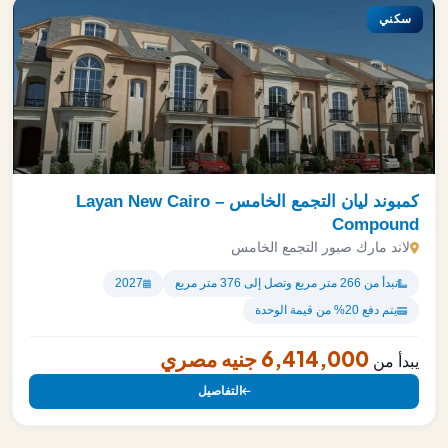
سكني
كمبوند ليان التجمع الخامس – Layan New Cairo
Compound
لاند مارك صبور التجمع الخامس
تبدأ من 266 متر مربع وتصل إلى 376 متر مربع
2027
يتم دفع 20% من قيمة الوحدة
6,414,000 جنيه مصري
يبدأ من
التفاصيل