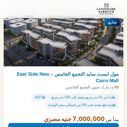
الرئيسية
تجاري
مول ايست سايد التجمع الخامس – East Side New
Cairo Mall
لاند مارك صبور التجمع الخامس
تبدأ من 52 متر مربع وتصل إلى 330 متر مربع
2027
يتم دفع مفدم حجز 5% من إجمالي سعر الوحدة
7,000,000 جنيه مصري
يبدأ من