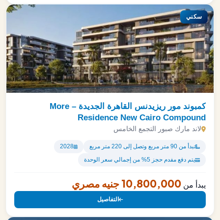
سكني
كمبوند مور ريزيدنس القاهرة الجديدة – More
Residence New Cairo Compound
لاند مارك صبور التجمع الخامس
تبدأ من 90 متر مربع وتصل إلى 220 متر مربع
2028
يتم دفع مفدم حجز 5% من إجمالي سعر الوحدة
10,800,000 جنيه مصري
يبدأ من
التفاصيل